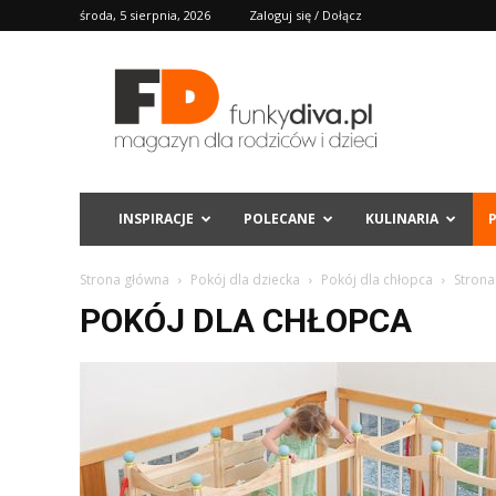
środa, 5 sierpnia, 2026
Zaloguj się / Dołącz
FD
INSPIRACJE
POLECANE
KULINARIA
Strona główna
Pokój dla dziecka
Pokój dla chłopca
Strona
POKÓJ DLA CHŁOPCA