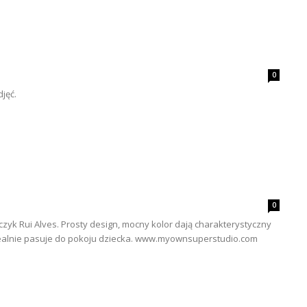
0
djęć.
0
zyk Rui Alves. Prosty design, mocny kolor dają charakterystyczny
ealnie pasuje do pokoju dziecka. www.myownsuperstudio.com