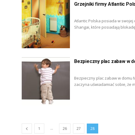
Grzejniki firmy Atlantic Pol
Atlantic Polska posiada w swojej
Shangai, które posiadają blokadę 
Bezpieczny plac zabaw w 
Bezpieczny plac zabaw w domu Mn
zaczyna uświadamiać sobie, że mo
...
1
26
27
28