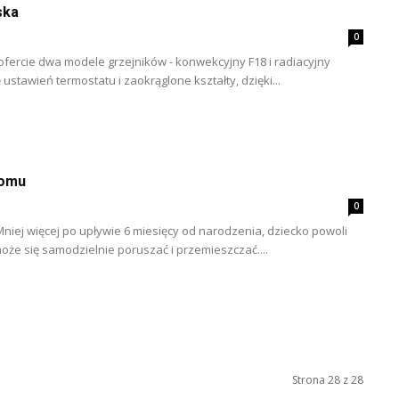
ska
0
 ofercie dwa modele grzejników - konwekcyjny F18 i radiacyjny
ustawień termostatu i zaokrąglone kształty, dzięki...
domu
0
iej więcej po upływie 6 miesięcy od narodzenia, dziecko powoli
że się samodzielnie poruszać i przemieszczać....
Strona 28 z 28