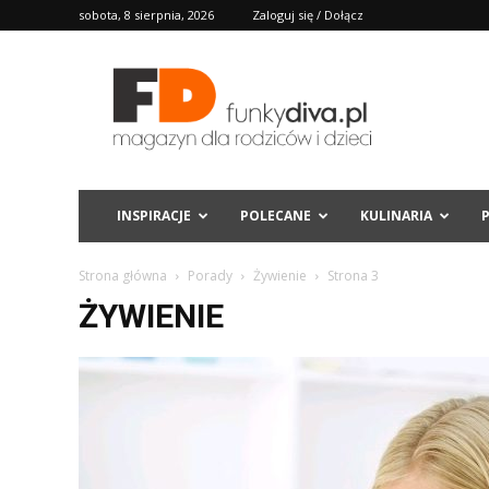
sobota, 8 sierpnia, 2026
Zaloguj się / Dołącz
FD
INSPIRACJE
POLECANE
KULINARIA
Strona główna
Porady
Żywienie
Strona 3
ŻYWIENIE