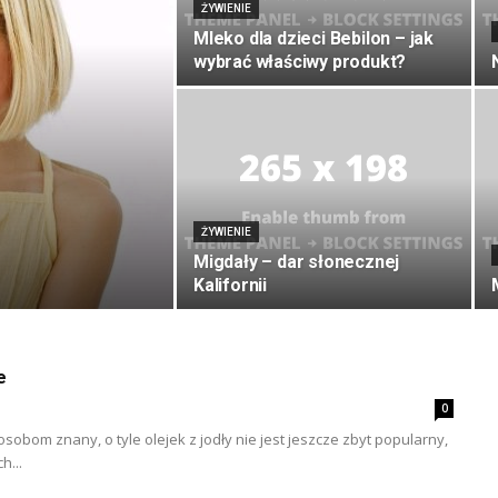
ŻYWIENIE
Mleko dla dzieci Bebilon – jak
wybrać właściwy produkt?
ŻYWIENIE
Migdały – dar słonecznej
Kalifornii
e
0
u osobom znany, o tyle olejek z jodły nie jest jeszcze zbyt popularny,
h...