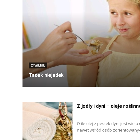
ŻYWIENIE
Tadek niejadek
Z jodły i dyni – oleje roślinn
O ile olej z pestek dyni jest wiel
nawet wśród osób zorientowanyc