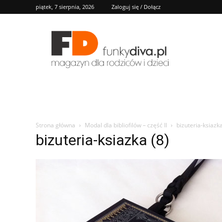
piątek, 7 sierpnia, 2026
Zaloguj się / Dołącz
FD
Strona główna
Modal dla bibliofilów – część II
bizuteria-ksiazka
bizuteria-ksiazka (8)