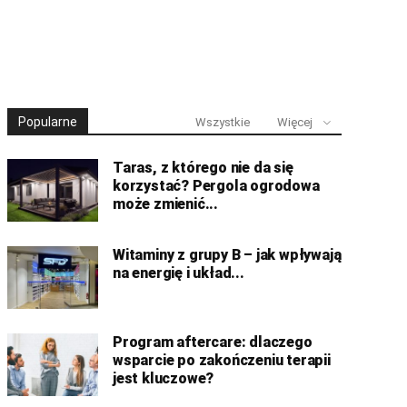
Popularne
Wszystkie
Więcej
Taras, z którego nie da się
korzystać? Pergola ogrodowa
może zmienić...
Witaminy z grupy B – jak wpływają
na energię i układ...
Program aftercare: dlaczego
wsparcie po zakończeniu terapii
jest kluczowe?