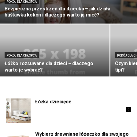
POKÓJ DLA CHŁOPCA
Bezpieczna przestrzeń dla dziecka – jak działa
huśtawka kokon i dlaczego warto ją mieć?
POKÓJ DLA CHŁOPCA
POKÓJ DLA C
Łóżko rozsuwane dla dzieci – dlaczego
Czym kie
warto je wybrać?
tipi?
Łóżka dziecięce
0
Wybierz drewniane łóżeczko dla swojego