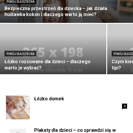
POKÓJ DLA DZIECKA
Bezpieczna przestrzeń dla dziecka – jak działa
huśtawka kokon i dlaczego warto ją mieć?
POKÓJ DLA DZIECKA
POKÓJ DLA D
Łóżko rozsuwane dla dzieci – dlaczego
Czym kie
warto je wybrać?
tipi?
Łózko domek
0
Plakaty dla dzieci – co sprawdzi się w