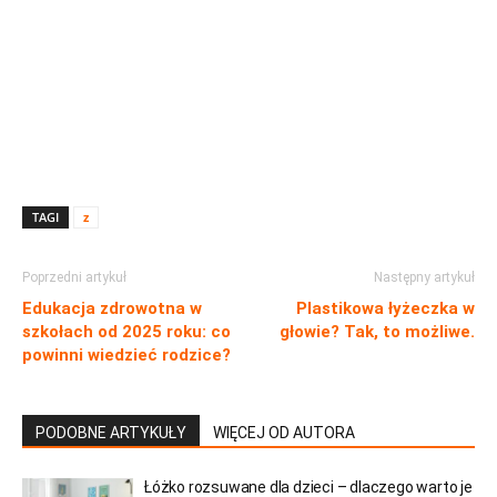
TAGI
z
Poprzedni artykuł
Następny artykuł
Edukacja zdrowotna w
Plastikowa łyżeczka w
szkołach od 2025 roku: co
głowie? Tak, to możliwe.
powinni wiedzieć rodzice?
PODOBNE ARTYKUŁY
WIĘCEJ OD AUTORA
Łóżko rozsuwane dla dzieci – dlaczego warto je