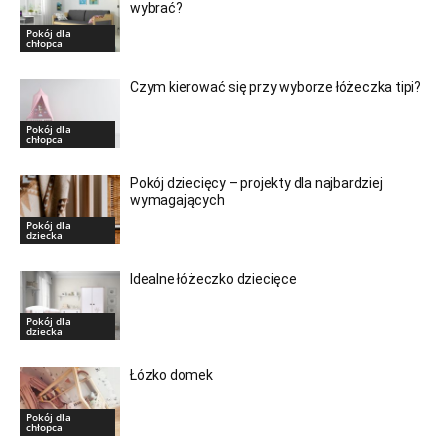
wybrać?
Pokój dla
chłopca
Czym kierować się przy wyborze łóżeczka tipi?
Pokój dla
chłopca
Pokój dziecięcy – projekty dla najbardziej
wymagających
Pokój dla
dziecka
Idealne łóżeczko dziecięce
Pokój dla
dziecka
Łózko domek
Pokój dla
chłopca