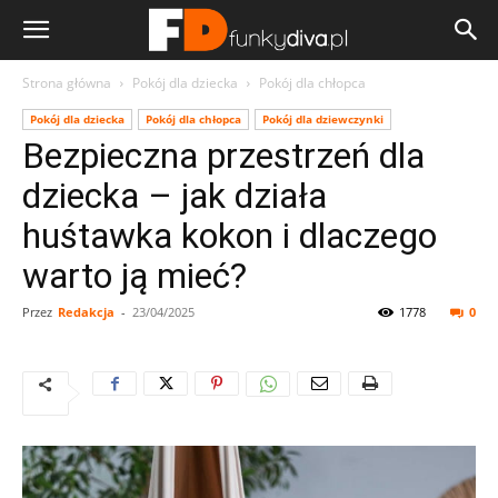
Strona główna
Pokój dla dziecka
Pokój dla chłopca
Pokój dla dziecka
Pokój dla chłopca
Pokój dla dziewczynki
Bezpieczna przestrzeń dla
dziecka – jak działa
huśtawka kokon i dlaczego
warto ją mieć?
Przez
Redakcja
-
23/04/2025
1778
0