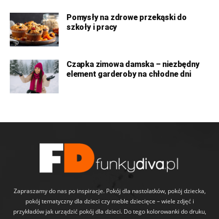
Pomysły na zdrowe przekąski do
szkoły i pracy
Czapka zimowa damska – niezbędny
element garderoby na chłodne dni
Zapraszamy do nas po inspiracje. Pokój dla nastolatków, pokój dziecka,
pokój tematyczny dla dzieci czy meble dziecięce – wiele zdjęć i
przykładów jak urządzić pokój dla dzieci. Do tego kolorowanki do druku,