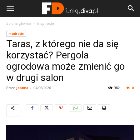
Strona główna
Inspiracje
Inspiracje
Taras, z którego nie da się
korzystać? Pergola
ogrodowa może zmienić go
w drugi salon
Przez
Joanna
-
04/06/2026
382
0