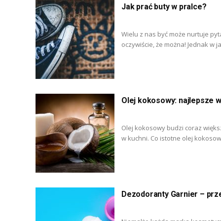
Jak prać buty w pralce?
Wielu z nas być może nurtuje pyt
oczywiście, że można! Jednak w ja
Olej kokosowy: najlepsze w
Olej kokosowy budzi coraz więk
w kuchni. Co istotne olej kokosow
Dezodoranty Garnier – prz