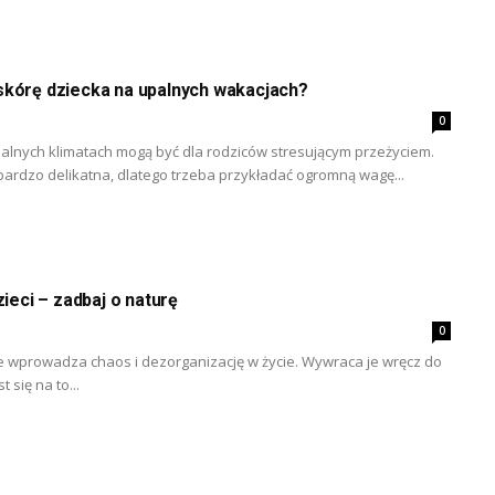
skórę dziecka na upalnych wakacjach?
0
lnych klimatach mogą być dla rodziców stresującym przeżyciem.
bardzo delikatna, dlatego trzeba przykładać ogromną wagę...
zieci – zadbaj o naturę
0
ze wprowadza chaos i dezorganizację w życie. Wywraca je wręcz do
 się na to...