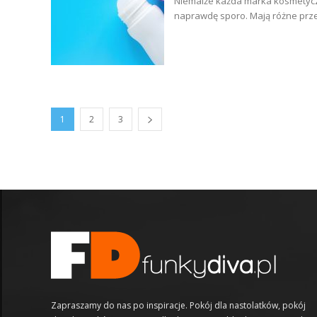
Niemalże każda marka kosmetyczn
naprawdę sporo. Mają różne przez
1
2
3
Zapraszamy do nas po inspiracje. Pokój dla nastolatków, pokój