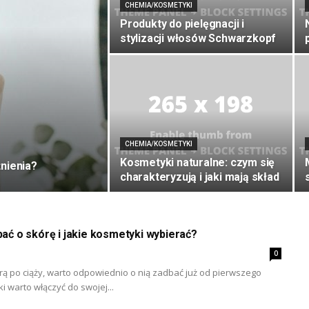
CHEMIA/KOSMETYKI
Produkty do pielęgnacji i
stylizacji włosów Schwarzkopf
CHEMIA/KOSMETYKI
Kosmetyki naturalne: czym się
żnienia?
charakteryzują i jaki mają skład
bać o skórę i jakie kosmetyki wybierać?
0
kórą po ciąży, warto odpowiednio o nią zadbać już od pierwszego
i warto włączyć do swojej...