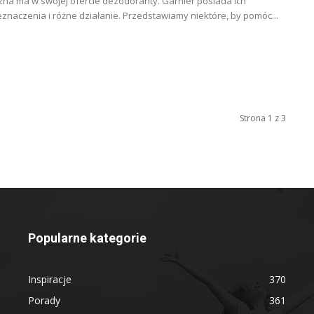
a ma w swojej ofercie dezodoranty. Garnier posiada ich
naczenia i różne działanie. Przedstawiamy niektóre, by pomóc...
Strona 1 z 3
Popularne kategorie
Inspiracje
370
Porady
361