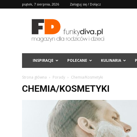
piątek, 7 sierpnia, 2026
Zaloguj się / Dołącz
FD
INSPIRACJE
POLECANE
KULINARIA
Strona główna
Porady
Chemia/Kosmetyki
CHEMIA/KOSMETYKI