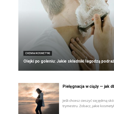
CHEMIA/KOSMETYKI
Olejki po goleniu: Jakie składniki łagodzą podra
Pielęgnacja w ciąży — jak d
Jeśli chcesz cieszyć się jędrną s
trymestru. Zobacz, jakie kosmetyk