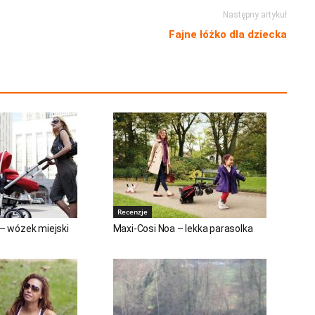
Następny artykuł
Fajne łóżko dla dziecka
Recenzje
 – wózek miejski
Maxi-Cosi Noa – lekka parasolka