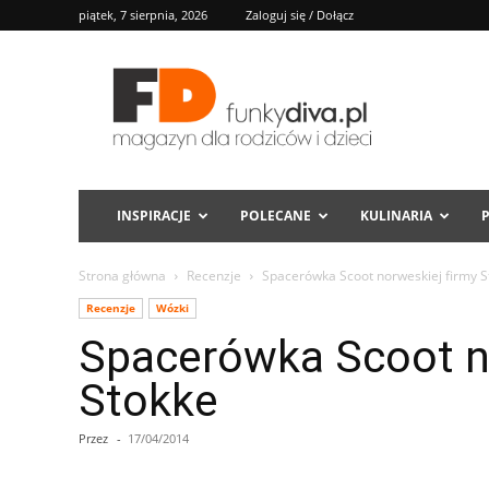
piątek, 7 sierpnia, 2026
Zaloguj się / Dołącz
FD
INSPIRACJE
POLECANE
KULINARIA
Strona główna
Recenzje
Spacerówka Scoot norweskiej firmy S
Recenzje
Wózki
Spacerówka Scoot n
Stokke
Przez
-
17/04/2014