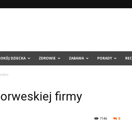
POKÓJ DZIECKA
ZDROWIE
ZABAWA
PORADY
REC
tokke
orweskiej firmy
7146
0