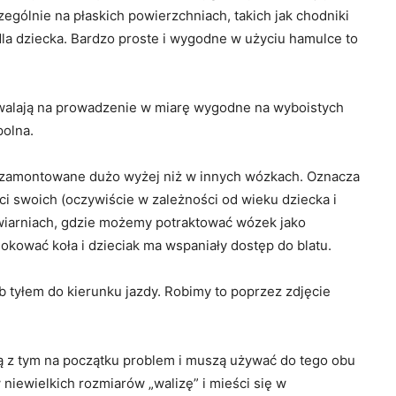
zególnie na płaskich powierzchniach, takich jak chodniki
dla dziecka. Bardzo proste i wygodne w użyciu hamulce to
alają na prowadzenie w miarę wygodne na wyboistych
polna.
t zamontowane dużo wyżej niż w innych wózkach. Oznacza
i swoich (oczywiście w zależności od wieku dziecka i
awiarniach, gdzie możemy potraktować wózek jako
lokować koła i dzieciak ma wspaniały dostęp do blatu.
b tyłem do kierunku jazdy. Robimy to poprzez zdjęcie
ą z tym na początku problem i muszą używać do tego obu
 niewielkich rozmiarów „walizę” i mieści się w