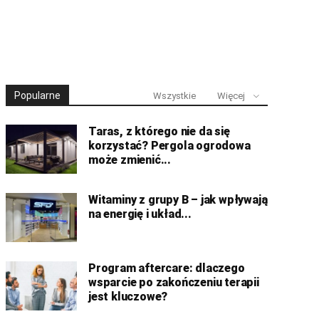
Popularne
Wszystkie
Więcej
Taras, z którego nie da się
korzystać? Pergola ogrodowa
może zmienić...
Witaminy z grupy B – jak wpływają
na energię i układ...
Program aftercare: dlaczego
wsparcie po zakończeniu terapii
jest kluczowe?