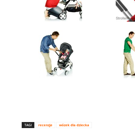
TAGI
recenzje
wózek dla dziecka