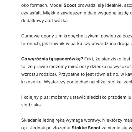
oko formach. Model
Scoot
prowadzi się idealnie, szc
czy asfalt. Miękkie zawieszenie daje wygodną jazdę 
dodatkowy atut wózka.
Gumowe opony z mikropęcherzykami powietrza pozw
terenach, jak trawnik w parku czy utwardzona droga 
Co wyróżnia tą spacerówkę?
Fakt, że siedzisko jes
to, że prawie możemy mieć oczy dziecka na wysokośc
wzrostu rodzica). Przydatne to jest również np. w k
krzesełko. Wystarczy podjechać najbliżej stolika, zab
I kolejny plus: możemy ustawić siedzisko przodem lu
siedziska.
Składanie jedną ręką wymaga wprawy. Niektórzy maj
rąk. Jednak po złożeniu
Stokke Scoot
zamienia się w