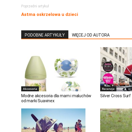
Poprzedni artykuł
Astma oskrzelowa u dzieci
PODOBNE ARTYKUŁY
WIĘCEJ OD AUTORA
Akcesoria
Recenzje
Modne akcesoria dla mam i maluchów
Silver Cross Surf
od marki Suavinex