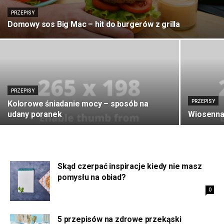
PRZEPISY
Domowy sos Big Mac – hit do burgerów z grilla
PRZEPISY
PRZEPISY
Kolorowe śniadanie mocy – sposób na
udany poranek
Wiosenna
Skąd czerpać inspiracje kiedy nie masz
pomysłu na obiad?
0
5 przepisów na zdrowe przekąski