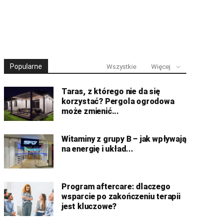
Popularne
Wszystkie
Więcej
Taras, z którego nie da się
korzystać? Pergola ogrodowa
może zmienić...
Witaminy z grupy B – jak wpływają
na energię i układ...
Program aftercare: dlaczego
wsparcie po zakończeniu terapii
jest kluczowe?