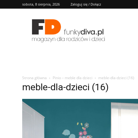
sobota, 8 sierpnia, 2026
Zaloguj się / Dołącz
FD
Strona główna
Pinio – meble dla dzieci
meble-dla-dzieci (16)
meble-dla-dzieci (16)