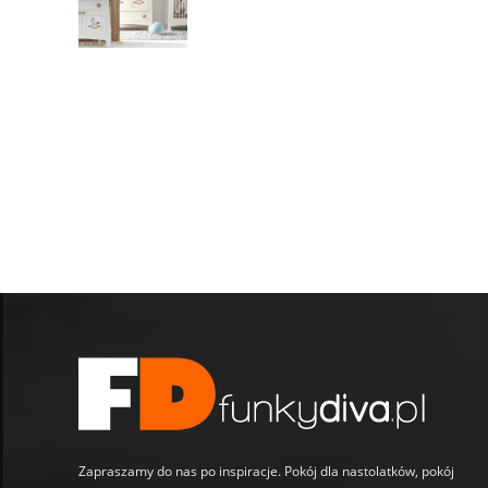
Zapraszamy do nas po inspiracje. Pokój dla nastolatków, pokój