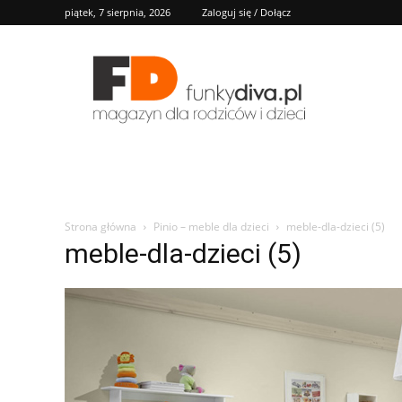
piątek, 7 sierpnia, 2026
Zaloguj się / Dołącz
FD
Strona główna
Pinio – meble dla dzieci
meble-dla-dzieci (5)
meble-dla-dzieci (5)