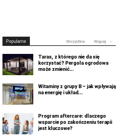
Popularne
Wszystkie
Więcej
Taras, z którego nie da się
korzystać? Pergola ogrodowa
może zmienić...
Witaminy z grupy B – jak wpływają
na energię i układ...
Program aftercare: dlaczego
wsparcie po zakończeniu terapii
jest kluczowe?