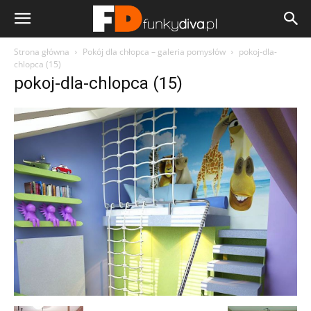
Strona główna
Pokój dla chłopca – galeria pomysłów
pokoj-dla-
chlopca (15)
pokoj-dla-chlopca (15)