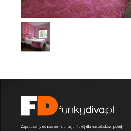
Zapraszamy do nas po inspiracje. Pokój dla nastolatków, pokój