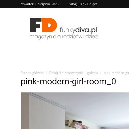
czwartek, 6 sierpnia, 2026
Zaloguj się / Dołącz
FD
Strona główna
Pokój dla dziewczynki – galeria
pink-modern-gi
pink-modern-girl-room_0