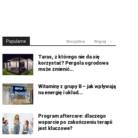
Popularne
Wszystkie
Więcej
Taras, z którego nie da się
korzystać? Pergola ogrodowa
może zmienić...
Witaminy z grupy B – jak wpływają
na energię i układ...
Program aftercare: dlaczego
wsparcie po zakończeniu terapii
jest kluczowe?