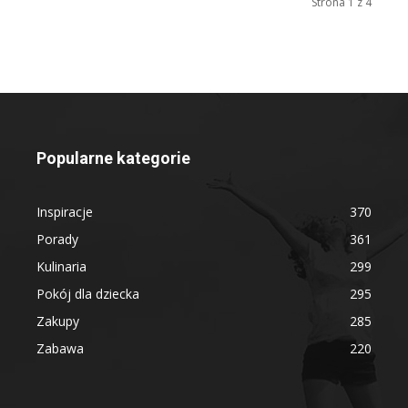
Strona 1 z 4
Popularne kategorie
Inspiracje
370
Porady
361
Kulinaria
299
Pokój dla dziecka
295
Zakupy
285
Zabawa
220