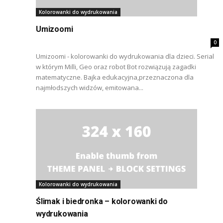
Kolorowanki do wydrukowania
Umizoomi
0
Umizoomi - kolorowanki do wydrukowania dla dzieci. Serial
w którym Milli, Geo oraz robot Bot rozwiązują zagadki
matematyczne. Bajka edukacyjna,przeznaczona dla
najmłodszych widzów, emitowana...
Kolorowanki do wydrukowania
Ślimak i biedronka – kolorowanki do
wydrukowania