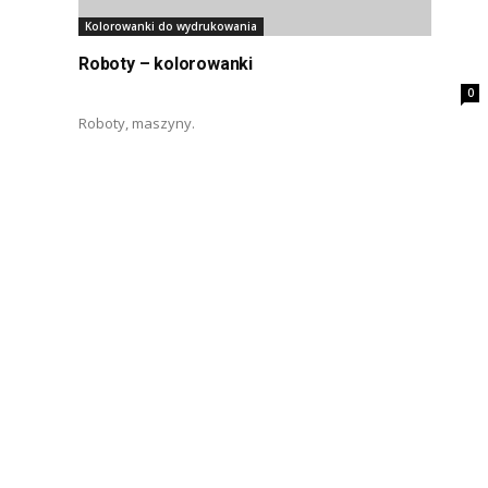
Kolorowanki do wydrukowania
Roboty – kolorowanki
0
Roboty, maszyny.