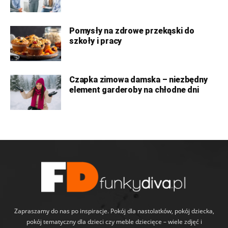
Pomysły na zdrowe przekąski do
szkoły i pracy
Czapka zimowa damska – niezbędny
element garderoby na chłodne dni
Zapraszamy do nas po inspiracje. Pokój dla nastolatków, pokój dziecka,
pokój tematyczny dla dzieci czy meble dziecięce – wiele zdjęć i