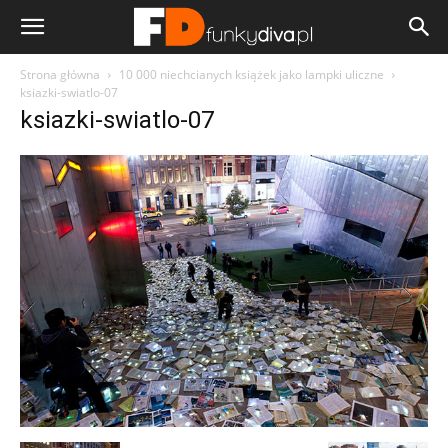
Strona główna
10 000 niechcianych książek jako lampki uliczne
ksiazki-swiatlo-07
ksiazki-swiatlo-07