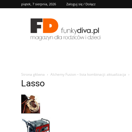
piątek, 7 sierpnia, 2026
Zaloguj się / Dołącz
FD
Strona główna
Alchemy Fusion – lista kombinacji: aktualizacja
Lasso