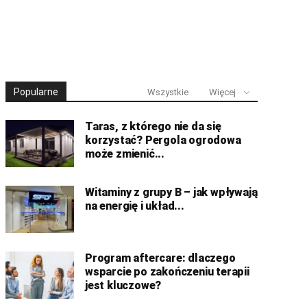
Popularne
Wszystkie
Więcej
Taras, z którego nie da się
korzystać? Pergola ogrodowa
może zmienić...
Witaminy z grupy B – jak wpływają
na energię i układ...
Program aftercare: dlaczego
wsparcie po zakończeniu terapii
jest kluczowe?