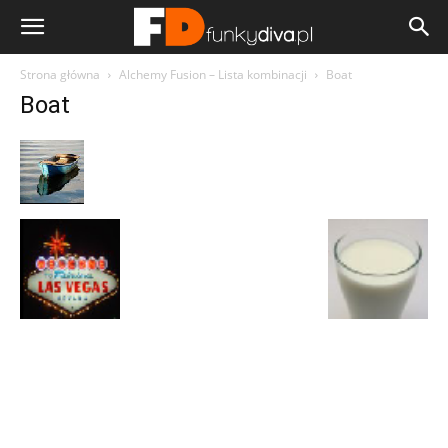
Strona główna
Alchemy Fusion – Lista kombinacji
Boat
Boat