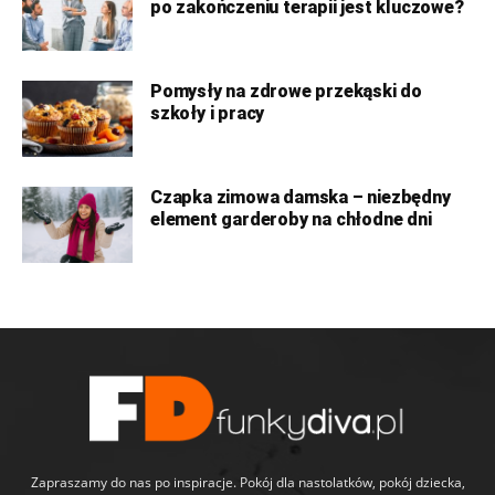
po zakończeniu terapii jest kluczowe?
Pomysły na zdrowe przekąski do
szkoły i pracy
Czapka zimowa damska – niezbędny
element garderoby na chłodne dni
Zapraszamy do nas po inspiracje. Pokój dla nastolatków, pokój dziecka,