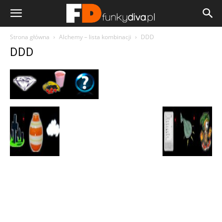
Strona główna
Alchemy – lista kombinacji
DDD
DDD