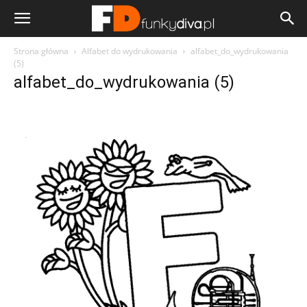
Strona główna
Alfabet do wydrukowania
alfabet_do_wydrukowania
(5)
alfabet_do_wydrukowania (5)