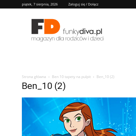
piątek, 7 sierpnia, 2026
Zaloguj się / Dołącz
FD
Strona główna
Ben 10 tapety na pulpit
Ben_10 (2)
Ben_10 (2)