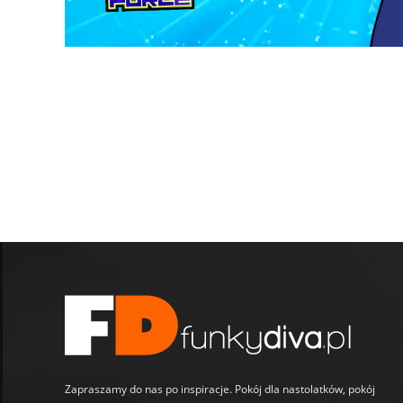
Zapraszamy do nas po inspiracje. Pokój dla nastolatków, pokój