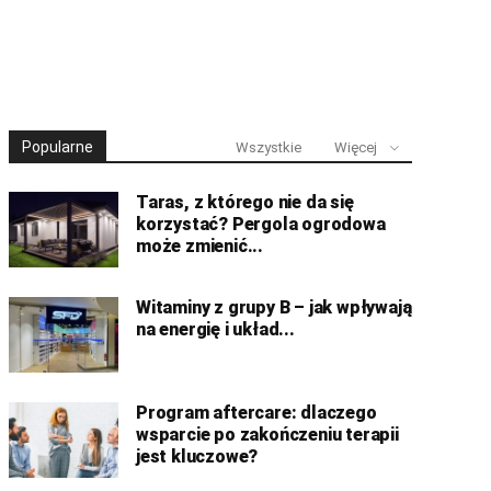
Popularne
Wszystkie
Więcej
Taras, z którego nie da się
korzystać? Pergola ogrodowa
może zmienić...
Witaminy z grupy B – jak wpływają
na energię i układ...
Program aftercare: dlaczego
wsparcie po zakończeniu terapii
jest kluczowe?