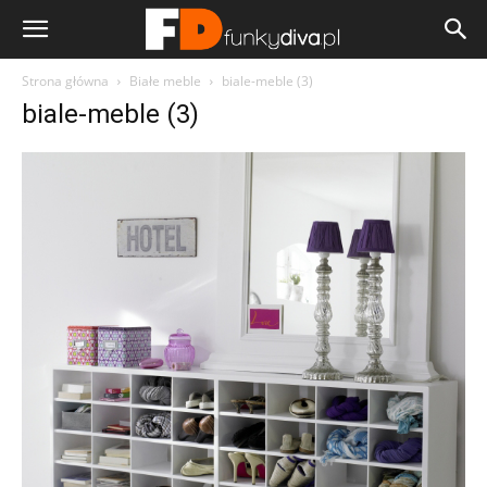
Strona główna
Białe meble
biale-meble (3)
biale-meble (3)