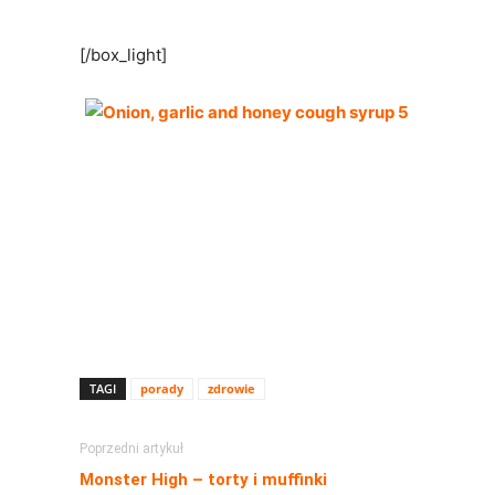
[/box_light]
TAGI
porady
zdrowie
Poprzedni artykuł
Monster High – torty i muffinki