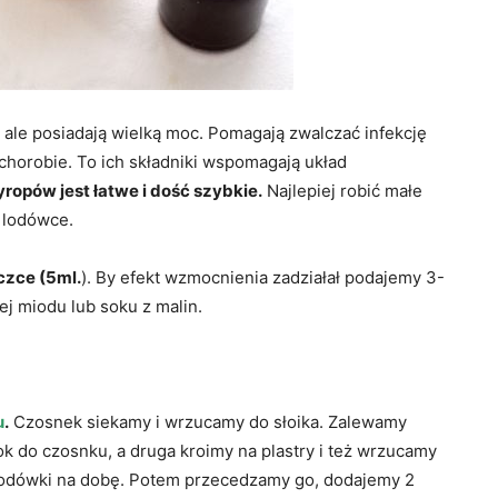
ale posiadają wielką moc. Pomagają zwalczać infekcję
chorobie. To ich składniki wspomagają układ
opów jest łatwe i dość szybkie.
Najlepiej robić małe
w lodówce.
czce (5ml.
). By efekt wzmocnienia zadziałał podajemy 3-
j miodu lub soku z malin.
u
.
Czosnek siekamy i wrzucamy do słoika. Zalewamy
ok do czosnku, a druga kroimy na plastry i też wrzucamy
 lodówki na dobę. Potem przecedzamy go, dodajemy 2