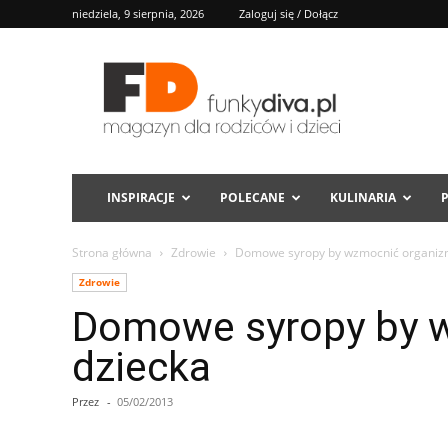
niedziela, 9 sierpnia, 2026
Zaloguj się / Dołącz
FD
INSPIRACJE
POLECANE
KULINARIA
Strona główna
Zdrowie
Domowe syropy by wzmocnić organiz
Zdrowie
Domowe syropy by 
dziecka
Przez
-
05/02/2013