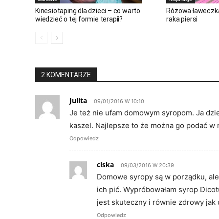
Kinesiotaping dla dzieci – co warto
Różowa ławeczka 
wiedzieć o tej formie terapii?
raka piersi
2 KOMENTARZE
Julita
09/01/2016 W 10:10
Je też nie ufam domowym syropom. Ja dzie
kaszel. Najlepsze to że można go podać w 
Odpowiedz
ciska
09/03/2016 W 20:39
Domowe syropy są w porządku, ale 
ich pić. Wypróbowałam syrop Dicot
jest skuteczny i równie zdrowy jak
Odpowiedz