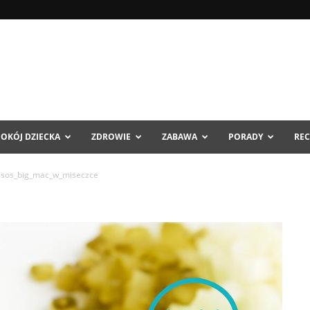
POKÓJ DZIECKA
ZDROWIE
ZABAWA
PORADY
REC
sos_big_mac_w_miseczce