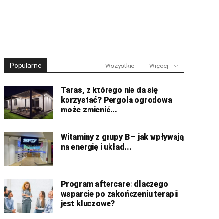
Popularne
Wszystkie
Więcej
Taras, z którego nie da się
korzystać? Pergola ogrodowa
może zmienić...
Witaminy z grupy B – jak wpływają
na energię i układ...
Program aftercare: dlaczego
wsparcie po zakończeniu terapii
jest kluczowe?