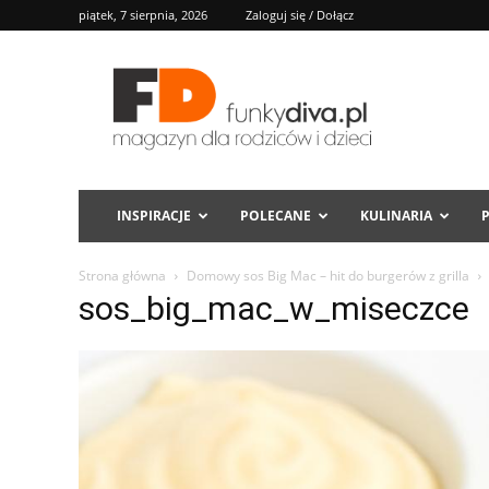
piątek, 7 sierpnia, 2026
Zaloguj się / Dołącz
FD
INSPIRACJE
POLECANE
KULINARIA
Strona główna
Domowy sos Big Mac – hit do burgerów z grilla
sos_big_mac_w_miseczce