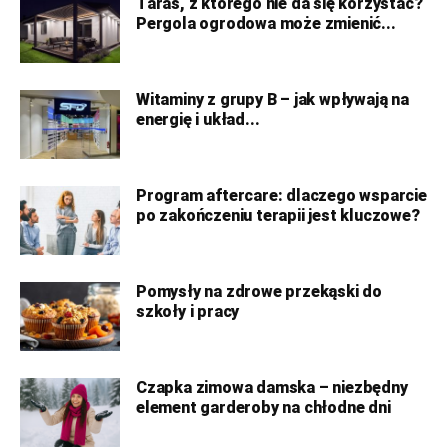
Taras, z którego nie da się korzystać?
Pergola ogrodowa może zmienić...
Witaminy z grupy B – jak wpływają na
energię i układ...
Program aftercare: dlaczego wsparcie
po zakończeniu terapii jest kluczowe?
Pomysły na zdrowe przekąski do
szkoły i pracy
Czapka zimowa damska – niezbędny
element garderoby na chłodne dni