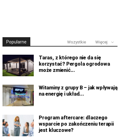
Popularne
Wszystkie
Więcej
Taras, z którego nie da się
korzystać? Pergola ogrodowa
może zmienić...
Witaminy z grupy B – jak wpływają
na energię i układ...
Program aftercare: dlaczego
wsparcie po zakończeniu terapii
jest kluczowe?