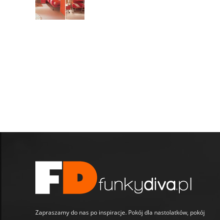
Zapraszamy do nas po inspiracje. Pokój dla nastolatków, pokój