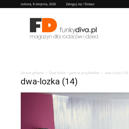
sobota, 8 sierpnia, 2026
Zaloguj się / Dołącz
FD
Strona główna
Dwa łóżka – galeria przykładów
dwa-lozka (14)
dwa-lozka (14)