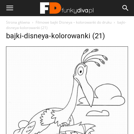
Strona główna
Filmowe bajki Disneya – kolorowanki do druku
bajki-
disneya-kolorowanki (21)
bajki-disneya-kolorowanki (21)