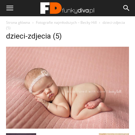
Strona główna
Fotografie najmłodszych – Becky Hill
dzieci-zdjecia
(5)
dzieci-zdjecia (5)