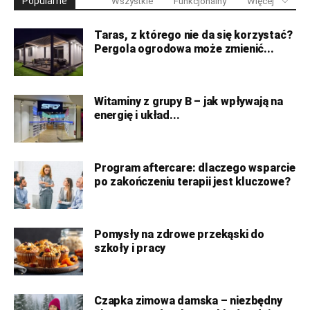
Popularne
Wszystkie
Funkcjonalny
Więcej
Taras, z którego nie da się korzystać?
Pergola ogrodowa może zmienić...
Witaminy z grupy B – jak wpływają na
energię i układ...
Program aftercare: dlaczego wsparcie
po zakończeniu terapii jest kluczowe?
Pomysły na zdrowe przekąski do
szkoły i pracy
Czapka zimowa damska – niezbędny