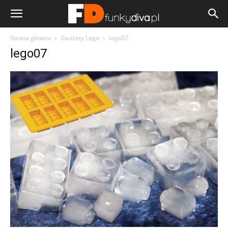
Strona główna
Gadżety Lego
lego07
lego07