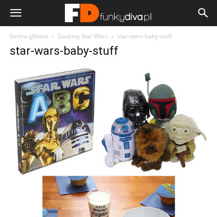
Strona główna
Gadżety Star Wars
star-wars-baby-stuff
star-wars-baby-stuff