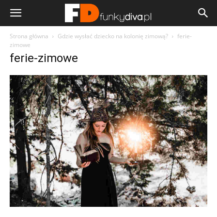
Strona główna
Gdzie wysłać dziecko na kolonię zimową?
ferie-
zimowe
ferie-zimowe