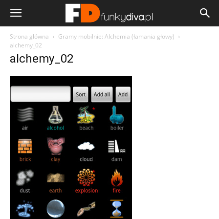
Strona główna
Gramy mobilnie: Alchemia (łamania głowy)
alchemy_02
alchemy_02