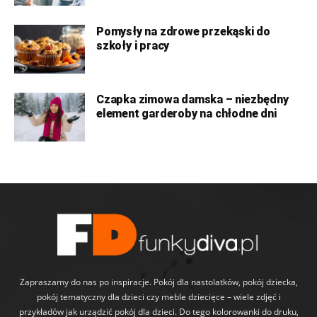
Pomysły na zdrowe przekąski do
szkoły i pracy
Czapka zimowa damska – niezbędny
element garderoby na chłodne dni
Zapraszamy do nas po inspiracje. Pokój dla nastolatków, pokój dziecka,
pokój tematyczny dla dzieci czy meble dziecięce – wiele zdjęć i
przykładów jak urządzić pokój dla dzieci. Do tego kolorowanki do druku,