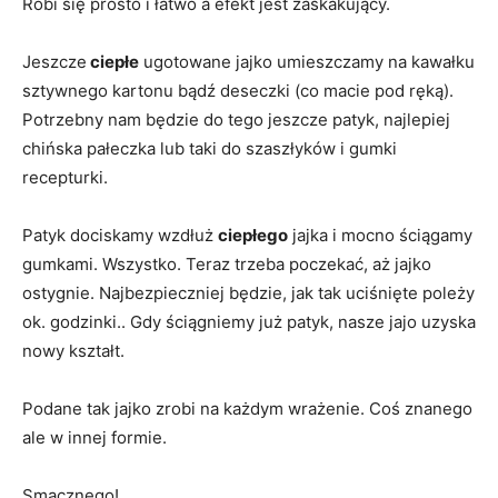
Robi się prosto i łatwo a efekt jest zaskakujący.
Jeszcze
ciepłe
ugotowane jajko umieszczamy na kawałku
sztywnego kartonu bądź deseczki (co macie pod ręką).
Potrzebny nam będzie do tego jeszcze patyk, najlepiej
chińska pałeczka lub taki do szaszłyków i gumki
recepturki.
Patyk dociskamy wzdłuż
ciepłego
jajka i mocno ściągamy
gumkami. Wszystko. Teraz trzeba poczekać, aż jajko
ostygnie. Najbezpieczniej będzie, jak tak uciśnięte poleży
ok. godzinki.. Gdy ściągniemy już patyk, nasze jajo uzyska
nowy kształt.
Podane tak jajko zrobi na każdym wrażenie. Coś znanego
ale w innej formie.
Smacznego!