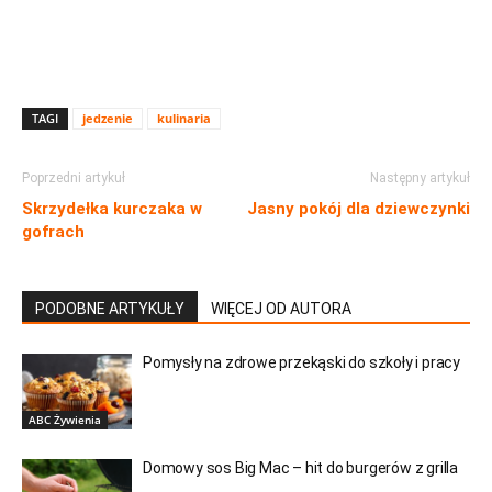
TAGI
jedzenie
kulinaria
Poprzedni artykuł
Następny artykuł
Skrzydełka kurczaka w
Jasny pokój dla dziewczynki
gofrach
PODOBNE ARTYKUŁY
WIĘCEJ OD AUTORA
Pomysły na zdrowe przekąski do szkoły i pracy
ABC Żywienia
Domowy sos Big Mac – hit do burgerów z grilla