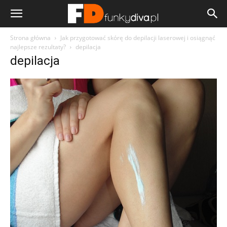
Strona główna
Jak przygotować skórę do depilacji laserowej i osiągnąć
najlepsze rezultaty?
depilacja
depilacja