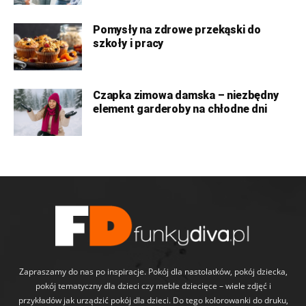
Pomysły na zdrowe przekąski do
szkoły i pracy
Czapka zimowa damska – niezbędny
element garderoby na chłodne dni
Zapraszamy do nas po inspiracje. Pokój dla nastolatków, pokój dziecka,
pokój tematyczny dla dzieci czy meble dziecięce – wiele zdjęć i
przykładów jak urządzić pokój dla dzieci. Do tego kolorowanki do druku,