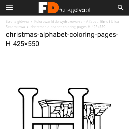
Strona główna
Kolorowanki do wydrukowania – Alfabet , Elmo i Ulica
Sezamkowa
christmas-alphabet-coloring-pages-H-425x550
christmas-alphabet-coloring-pages-
H-425×550