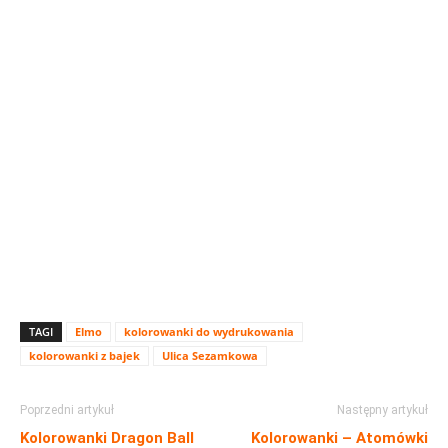
TAGI
Elmo
kolorowanki do wydrukowania
kolorowanki z bajek
Ulica Sezamkowa
Poprzedni artykuł
Następny artykuł
Kolorowanki Dragon Ball
Kolorowanki – Atomówki