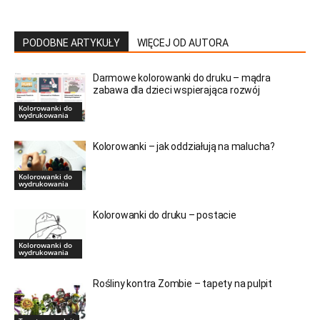
PODOBNE ARTYKUŁY
WIĘCEJ OD AUTORA
Darmowe kolorowanki do druku – mądra
zabawa dla dzieci wspierająca rozwój
Kolorowanki do
wydrukowania
Kolorowanki – jak oddziałują na malucha?
Kolorowanki do
wydrukowania
Kolorowanki do druku – postacie
Kolorowanki do
wydrukowania
Rośliny kontra Zombie – tapety na pulpit