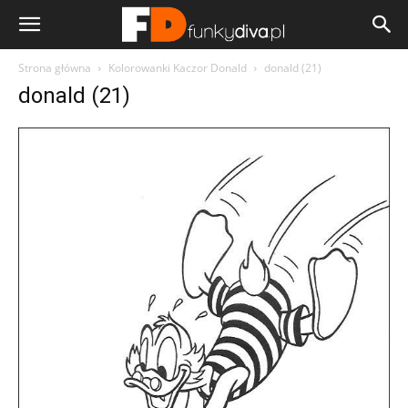
Strona główna
Kolorowanki Kaczor Donald
donald (21)
donald (21)