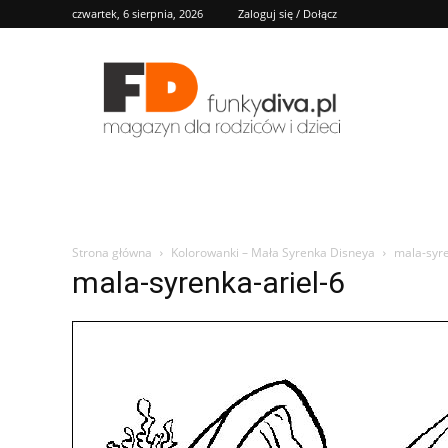
czwartek, 6 sierpnia, 2026
Zaloguj się / Dołącz
FD
Strona główna
Kolorowanki – Mała Syrenka Disneya
mala-syre
mala-syrenka-ariel-6