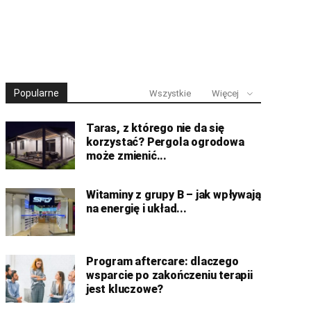
Popularne
Wszystkie
Więcej
Taras, z którego nie da się
korzystać? Pergola ogrodowa
może zmienić...
Witaminy z grupy B – jak wpływają
na energię i układ...
Program aftercare: dlaczego
wsparcie po zakończeniu terapii
jest kluczowe?