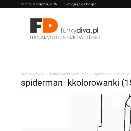
sobota, 8 sierpnia, 2026
Zaloguj się / Dołącz
FD
Strona główna
Kolorowanki Spiderman
spiderman- kkolorowan
spiderman- kkolorowanki (1