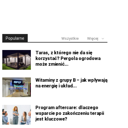
Popularne
Wszystkie
Więcej
Taras, z którego nie da się
korzystać? Pergola ogrodowa
może zmienić...
Witaminy z grupy B – jak wpływają
na energię i układ...
Program aftercare: dlaczego
wsparcie po zakończeniu terapii
jest kluczowe?