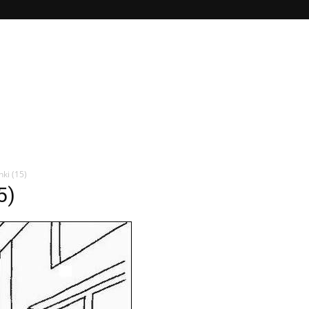
ki (15)
5)