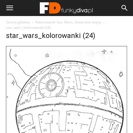
Strona główna
Kolorowanki Star Wars, Gwiezdne wojny
star_wars_kolorowanki (24)
star_wars_kolorowanki (24)