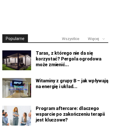
Popularne
Wszystkie
Więcej
Taras, z którego nie da się
korzystać? Pergola ogrodowa
może zmienić...
Witaminy z grupy B – jak wpływają
na energię i układ...
Program aftercare: dlaczego
wsparcie po zakończeniu terapii
jest kluczowe?