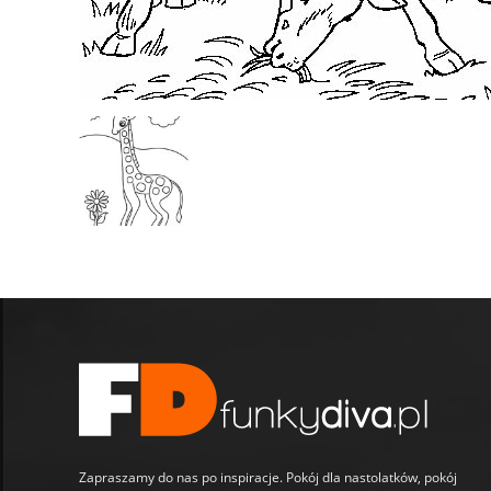
Zapraszamy do nas po inspiracje. Pokój dla nastolatków, pokój