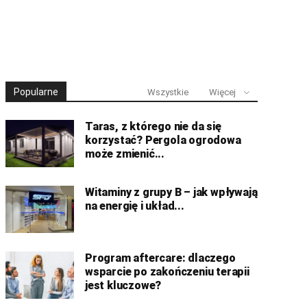
Popularne
Wszystkie
Więcej
Taras, z którego nie da się
korzystać? Pergola ogrodowa
może zmienić...
Witaminy z grupy B – jak wpływają
na energię i układ...
Program aftercare: dlaczego
wsparcie po zakończeniu terapii
jest kluczowe?