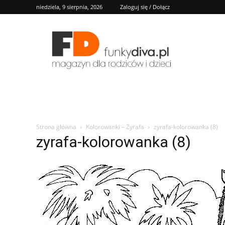
niedziela, 9 sierpnia, 2026
Zaloguj się / Dołącz
FD
Strona główna
Kolorowanki – Żyrafa
zyrafa-kolorowanka (8)
zyrafa-kolorowanka (8)