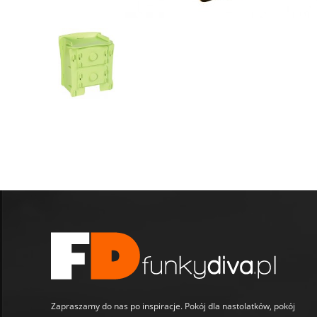
Zapraszamy do nas po inspiracje. Pokój dla nastolatków, pokój