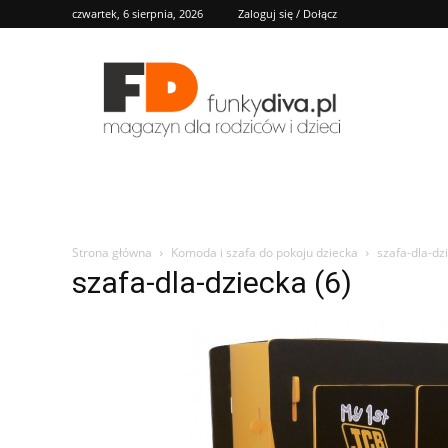
czwartek, 6 sierpnia, 2026
Zaloguj się / Dołącz
FD
Strona główna
Komoda i szafa do pokoju dziecka
szafa-dla-dz
szafa-dla-dziecka (6)