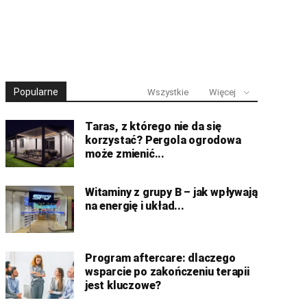
Popularne
Wszystkie
Więcej
Taras, z którego nie da się
korzystać? Pergola ogrodowa
może zmienić...
Witaminy z grupy B – jak wpływają
na energię i układ...
Program aftercare: dlaczego
wsparcie po zakończeniu terapii
jest kluczowe?