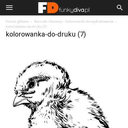
Strona główna
Kurczaki i bociany – kolorowanki do wydrukowania
kolorowanka-do-druku (7)
kolorowanka-do-druku (7)