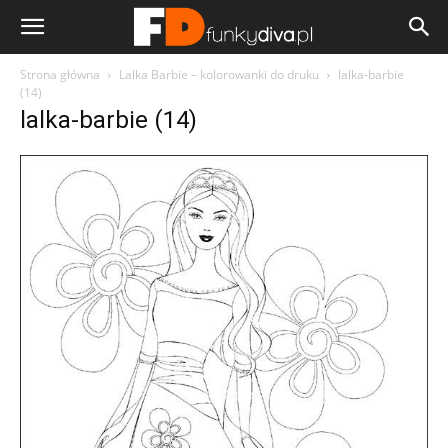
Strona główna
Lalka Barbie – kolorowanki do druku
lalka-barbie
(14)
lalka-barbie (14)