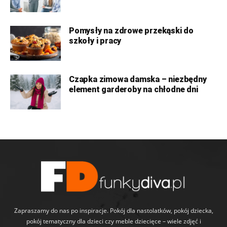
Pomysły na zdrowe przekąski do
szkoły i pracy
Czapka zimowa damska – niezbędny
element garderoby na chłodne dni
Zapraszamy do nas po inspiracje. Pokój dla nastolatków, pokój dziecka,
pokój tematyczny dla dzieci czy meble dziecięce – wiele zdjęć i