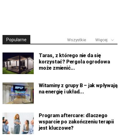
Popularne
Wszystkie
Więcej
Taras, z którego nie da się
korzystać? Pergola ogrodowa
może zmienić...
Witaminy z grupy B – jak wpływają
na energię i układ...
Program aftercare: dlaczego
wsparcie po zakończeniu terapii
jest kluczowe?