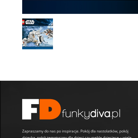
Zapraszamy do nas po inspiracje. Pokój dla nastolatków, pokój
dziecka, pokój tematyczny dla dzieci czy meble dziecięce – wiele