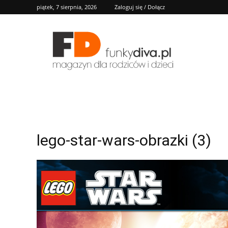
piątek, 7 sierpnia, 2026
Zaloguj się / Dołącz
FD
lego-star-wars-obrazki (3)